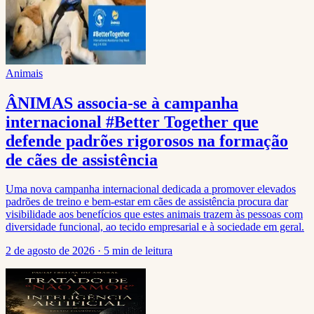
Animais
ÂNIMAS associa-se à campanha
internacional #Better Together que
defende padrões rigorosos na formação
de cães de assistência
Uma nova campanha internacional dedicada a promover elevados
padrões de treino e bem-estar em cães de assistência procura dar
visibilidade aos benefícios que estes animais trazem às pessoas com
diversidade funcional, ao tecido empresarial e à sociedade em geral.
2 de agosto de 2026
·
5 min de leitura