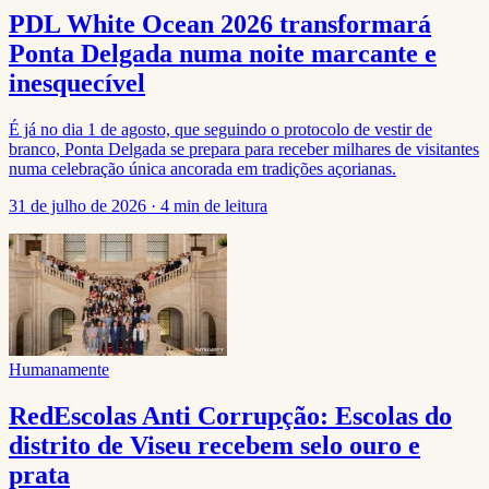
PDL White Ocean 2026 transformará
Ponta Delgada numa noite marcante e
inesquecível
É já no dia 1 de agosto, que seguindo o protocolo de vestir de
branco, Ponta Delgada se prepara para receber milhares de visitantes
numa celebração única ancorada em tradições açorianas.
31 de julho de 2026
·
4 min de leitura
Humanamente
RedEscolas Anti Corrupção: Escolas do
distrito de Viseu recebem selo ouro e
prata