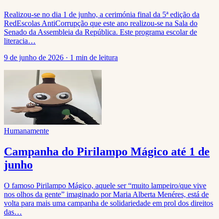
Realizou-se no dia 1 de junho, a cerimónia final da 5ª edição da
RedEscolas AntiCorrupção que este ano realizou-se na Sala do
Senado da Assembleia da República. Este programa escolar de
literacia…
9 de junho de 2026
·
1 min de leitura
Humanamente
Campanha do Pirilampo Mágico até 1 de
junho
O famoso Pirilampo Mágico, aquele ser “muito lampeiro/que vive
nos olhos da gente” imaginado por Maria Alberta Menéres, está de
volta para mais uma campanha de solidariedade em prol dos direitos
das…