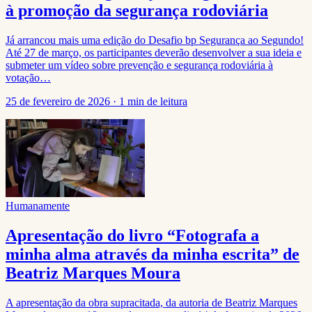
à promoção da segurança rodoviária
Já arrancou mais uma edição do Desafio bp Segurança ao Segundo!
Até 27 de março, os participantes deverão desenvolver a sua ideia e
submeter um vídeo sobre prevenção e segurança rodoviária à
votação…
25 de fevereiro de 2026
·
1 min de leitura
Humanamente
Apresentação do livro “Fotografa a
minha alma através da minha escrita” de
Beatriz Marques Moura
A apresentação da obra supracitada, da autoria de Beatriz Marques