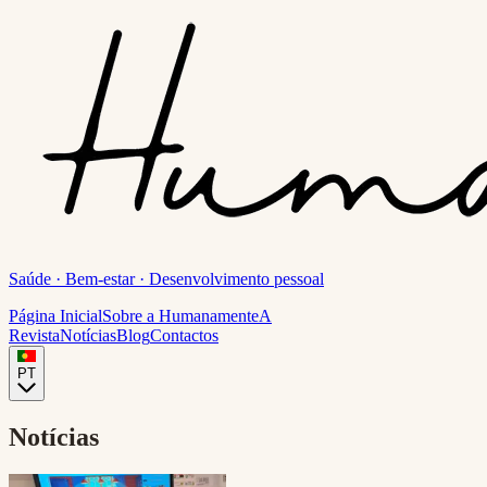
Saúde · Bem-estar · Desenvolvimento pessoal
Página Inicial
Sobre a Humanamente
A
Revista
Notícias
Blog
Contactos
PT
Notícias