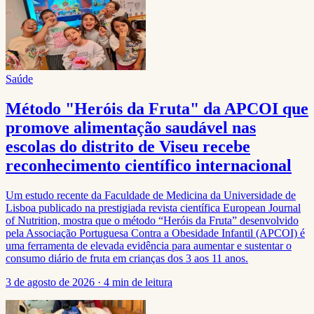
Saúde
Método "Heróis da Fruta" da APCOI que
promove alimentação saudável nas
escolas do distrito de Viseu recebe
reconhecimento científico internacional
Um estudo recente da Faculdade de Medicina da Universidade de
Lisboa publicado na prestigiada revista científica European Journal
of Nutrition, mostra que o método “Heróis da Fruta” desenvolvido
pela Associação Portuguesa Contra a Obesidade Infantil (APCOI) é
uma ferramenta de elevada evidência para aumentar e sustentar o
consumo diário de fruta em crianças dos 3 aos 11 anos.
3 de agosto de 2026
·
4 min de leitura