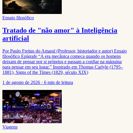
Ensaio filosófico
Tratado de "não amor" à Inteligência
artificial
Por Paulo Freitas do Amaral (Professor, historiador e autor) Ensaio
filosófico Epígrafe “A era mecânica começa quando os homens
deixam de pensar por si próprios e passam a confiar na máquina
para pensar em seu lugar.” Inspirado em Thomas Carlyle (1795–
1881), Signs of the Times (1829, século XIX)
1 de agosto de 2026
·
6 min de leitura
Viagens