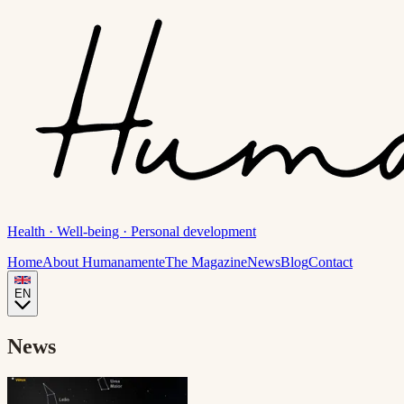
Health · Well-being · Personal development
Home
About Humanamente
The Magazine
News
Blog
Contact
EN
News