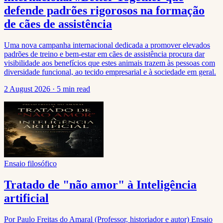
defende padrões rigorosos na formação
de cães de assistência
Uma nova campanha internacional dedicada a promover elevados
padrões de treino e bem-estar em cães de assistência procura dar
visibilidade aos benefícios que estes animais trazem às pessoas com
diversidade funcional, ao tecido empresarial e à sociedade em geral.
2 August 2026
·
5 min read
Ensaio filosófico
Tratado de "não amor" à Inteligência
artificial
Por Paulo Freitas do Amaral (Professor, historiador e autor) Ensaio