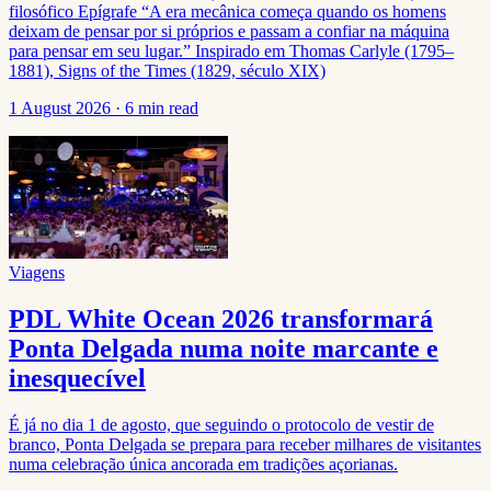
filosófico Epígrafe “A era mecânica começa quando os homens
deixam de pensar por si próprios e passam a confiar na máquina
para pensar em seu lugar.” Inspirado em Thomas Carlyle (1795–
1881), Signs of the Times (1829, século XIX)
1 August 2026
·
6 min read
Viagens
PDL White Ocean 2026 transformará
Ponta Delgada numa noite marcante e
inesquecível
É já no dia 1 de agosto, que seguindo o protocolo de vestir de
branco, Ponta Delgada se prepara para receber milhares de visitantes
numa celebração única ancorada em tradições açorianas.