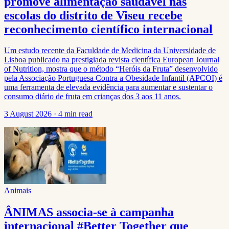
promove alimentação saudável nas
escolas do distrito de Viseu recebe
reconhecimento científico internacional
Um estudo recente da Faculdade de Medicina da Universidade de
Lisboa publicado na prestigiada revista científica European Journal
of Nutrition, mostra que o método “Heróis da Fruta” desenvolvido
pela Associação Portuguesa Contra a Obesidade Infantil (APCOI) é
uma ferramenta de elevada evidência para aumentar e sustentar o
consumo diário de fruta em crianças dos 3 aos 11 anos.
3 August 2026
·
4 min read
Animais
ÂNIMAS associa-se à campanha
internacional #Better Together que