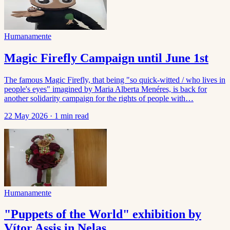
Humanamente
Magic Firefly Campaign until June 1st
The famous Magic Firefly, that being "so quick-witted / who lives in
people's eyes" imagined by Maria Alberta Menéres, is back for
another solidarity campaign for the rights of people with…
22 May 2026
·
1 min read
Humanamente
"Puppets of the World" exhibition by
Vítor Assis in Nelas