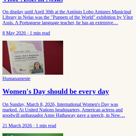
On display until April 30th at the António Lobo Antunes Municipal
Library in Nelas was the "Puppets of the World" exhibition by Vítor
Assis. A Portuguese language teacher, he has an extensive…
8 May 2026
·
1 min read
Humanamente
Women's Day should be every day
On Sunday, March 8, 2026, International Women's Day was
marked. At United Nations headquarters, American actress and
goodwill ambassador Anne Hathaway gave a speech, in New…
21 March 2026
·
1 min read