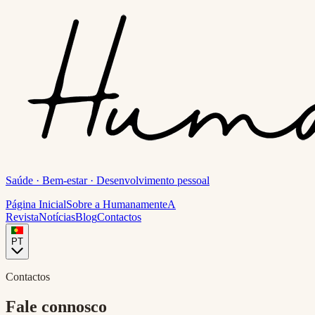
Saúde · Bem-estar · Desenvolvimento pessoal
Página Inicial
Sobre a Humanamente
A
Revista
Notícias
Blog
Contactos
PT
Contactos
Fale connosco